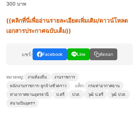
300 บาท
((คลิกที่นี่เพื่ออ่านรายละเอียดเพิ่มเติม/ดาวน์โหลด
เอกสารประกาศฉบับเต็ม))
แชร์:
Facebook
Line
คัดลอก
หมวดหมู่:
งานท้องถิ่น
งานราชการ
แท็ก:
พนักงานราชการ-ลูกจ้างชั่วคราว
กรมท่าอากาศยาน
ท่าอากาศยานอุดรธานี
ป.ตรี
ปวส.
วุฒิ ป.ตรี
วุฒิ ปวส.
สนามบินอุดรฯ