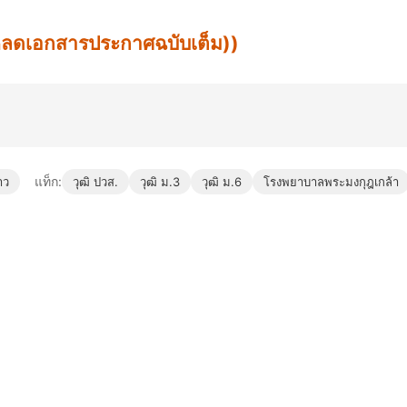
น์โหลดเอกสารประกาศฉบับเต็ม))
แท็ก:
าว
วุฒิ ปวส.
วุฒิ ม.3
วุฒิ ม.6
โรงพยาบาลพระมงกุฎเกล้า