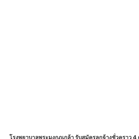
โรงพยาบาลพระมงกุฎเกล้า รับสมัครลูกจ้างชั่วคราว 4