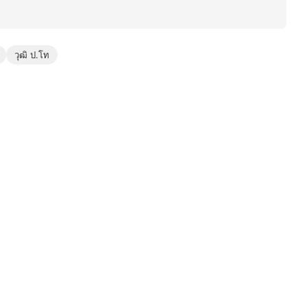
วุฒิ ป.โท