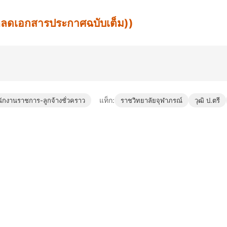
น์โหลดเอกสารประกาศฉบับเต็ม))
แท็ก:
ักงานราชการ-ลูกจ้างชั่วคราว
ราชวิทยาลัยจุฬาภรณ์
วุฒิ ป.ตรี