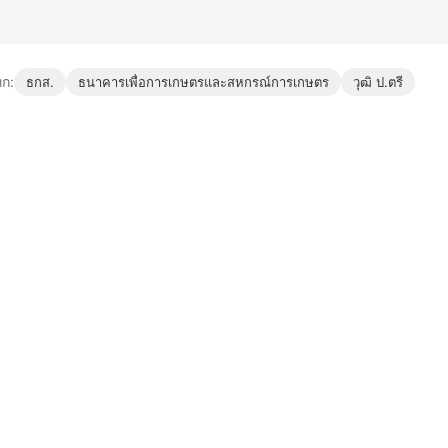
็ก:
ธกส.
ธนาคารเพื่อการเกษตรและสหกรณ์การเกษตร
วุฒิ ป.ตรี