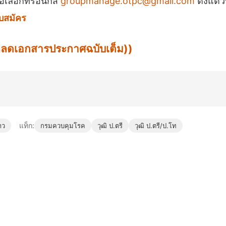
อิเล็อกทรอนิกส์
groupmanage.otpc@gmail.com
ตั้งแต่ว
บสมัคร
น์โหลดเอกสารประกาศฉบับเต็ม))
แท็ก:
าว
กรมควบคุมโรค
วุฒิ ป.ตรี
วุฒิ ป.ตรี/ป.โท