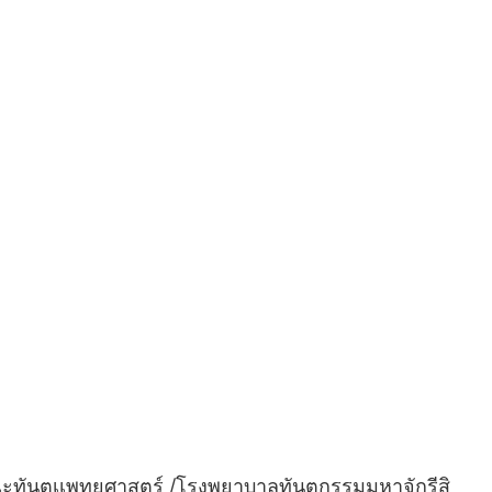
ณะทันตเเพทยศาสตร์ /โรงพยาบาลทันตกรรมมหาจักรีสิ