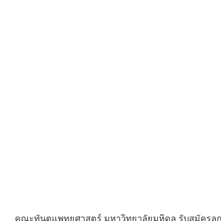
คณะทันตแพทยศาสตร์ มหาวิทยาลัยมหิดล รับสมัครลูก