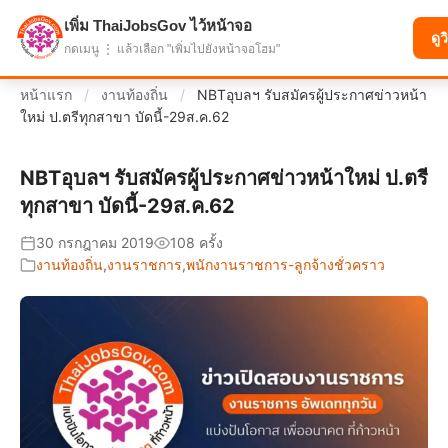
เพิ่ม ThaiJobsGov ไว้หน้าจอ
แบ่งปันโอกาส เพื่ออนาคตที่ก้าวหน้า
ดูว
กดเมนู ⋮ แล้วเลือก "เพิ่มไปยังหน้าจอโฮม"
หน้าแรก
/
งานท้องถิ่น
/
NBTอุบลฯ รับสมัครผู้ประกาศข่าวหน้า
ใหม่ ป.ตรีทุกสาขา บัดนี้-29ส.ค.62
NBTอุบลฯ รับสมัครผู้ประกาศข่าวหน้าใหม่ ป.ตรี
ทุกสาขา บัดนี้-29ส.ค.62
30 กรกฎาคม 2019
108 ครั้ง
งานท้องถิ่น
,
งานราชการ
,
พนักงานราชการ-ลูกจ้างชั่วคราว