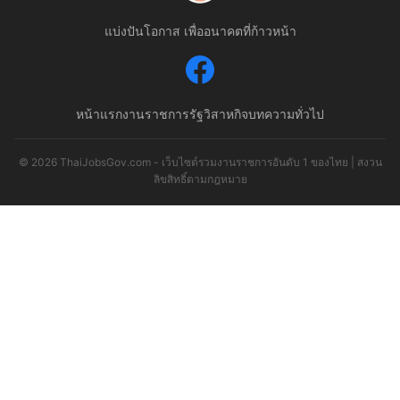
แบ่งปันโอกาส เพื่ออนาคตที่ก้าวหน้า
หน้าแรก
งานราชการ
รัฐวิสาหกิจ
บทความทั่วไป
© 2026 ThaiJobsGov.com - เว็บไซต์รวมงานราชการอันดับ 1 ของไทย | สงวน
ลิขสิทธิ์ตามกฎหมาย