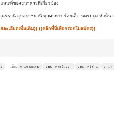
ักเกณฑ์ของธนาคารที่เกี่ยวข้อง
ร อุดรธานี อุบลราชธานี มุกดาหาร ร้อยเอ็ด นครปฐม หัวหิน
รายละเอียดเพิ่มเติม))
((คลิกที่นี่เพื่อกรอกใบสมัคร))
แท็ก:
ิจ
งานภาคกลาง
งานภาคตะวันออก
งานภาคอีสาน
งานภา