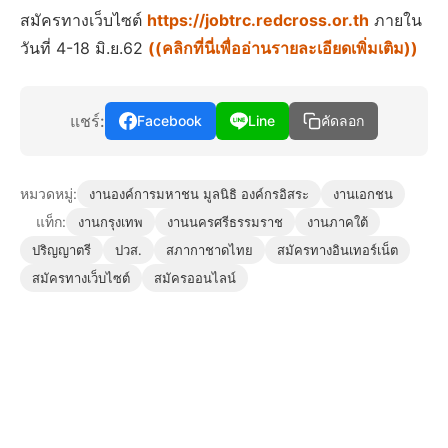
สมัครทางเว็บไซต์
https://jobtrc.redcross.or.th
ภายใน
วันที่ 4-18 มิ.ย.62
((คลิกที่นี่เพื่ออ่านรายละเอียดเพิ่มเติม))
แชร์:
Facebook
Line
คัดลอก
หมวดหมู่:
งานองค์การมหาชน มูลนิธิ องค์กรอิสระ
งานเอกชน
แท็ก:
งานกรุงเทพ
งานนครศรีธรรมราช
งานภาคใต้
ปริญญาตรี
ปวส.
สภากาชาดไทย
สมัครทางอินเทอร์เน็ต
สมัครทางเว็บไซต์
สมัครออนไลน์