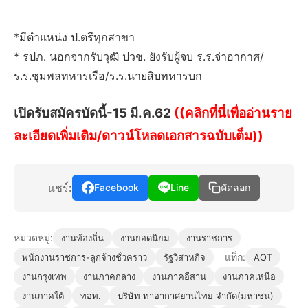
*มีตำแหน่ง ป.ตรีทุกสาขา
* รปภ. นอกจากรับวุฒิ ปวช. ยังรับผู้จบ ร.ร.จ่าอากาศ/
ร.ร.ชุมพลทหารเรือ/ร.ร.นายสิบทหารบก
เปิดรับสมัครบัดนี้-15 มี.ค.62
((คลิกที่นี่เพื่ออ่านราย
ละเอียดเพิ่มเติม/ดาวน์โหลดเอกสารฉบับเต็ม))
แชร์:
Facebook
Line
คัดลอก
หมวดหมู่:
งานท้องถิ่น
งานยอดนิยม
งานราชการ
แท็ก:
พนักงานราชการ-ลูกจ้างชั่วคราว
รัฐวิสาหกิจ
AOT
งานกรุงเทพ
งานภาคกลาง
งานภาคอีสาน
งานภาคเหนือ
งานภาคใต้
ทอท.
บริษัท ท่าอากาศยานไทย จำกัด(มหาชน)