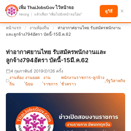
เพิ่ม ThaiJobsGov ไว้หน้าจอ
แบ่งปันโอกาส เพื่ออนาคตที่ก้าวหน้า
×
ดูวิธี
กดเมนู ⋮ แล้วเลือก "เพิ่มไปยังหน้าจอโฮม"
หน้าแรก
/
งานท้องถิ่น
/
ท่าอากาศยานไทย รับสมัครพนักงาน
และลูกจ้าง794อัตรา บัดนี้-15มี.ค.62
ท่าอากาศยานไทย รับสมัครพนักงานและ
ลูกจ้าง794อัตรา บัดนี้-15มี.ค.62
4 กุมภาพันธ์ 2019
126 ครั้ง
งานท้อง
งานยอด
งาน
พนักงานราชการ-ลูกจ้าง
,
,
,
,
รัฐวิสาหกิจ
ถิ่น
นิยม
ราชการ
ชั่วคราว