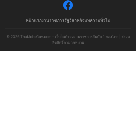
หน้าแรก
งานราชการ
รัฐวิสาหกิจ
บทความทั่วไป
© 2026 ThaiJobsGov.com - เว็บไซต์รวมงานราชการอันดับ 1 ของไทย | สงวน
ลิขสิทธิ์ตามกฎหมาย