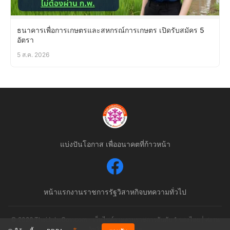
ธนาคารเพื่อการเกษตรและสหกรณ์การเกษตร เปิดรับสมัคร 5
อัตรา
5 ส.ค. 2026
แบ่งปันโอกาส เพื่ออนาคตที่ก้าวหน้า
หน้าแรก
งานราชการ
รัฐวิสาหกิจ
บทความทั่วไป
© 2026 ThaiJobsGov.com - เว็บไซต์รวมงานราชการอันดับ 1 ของไทย | สงวน
ลิขสิทธิ์ตามกฎหมาย