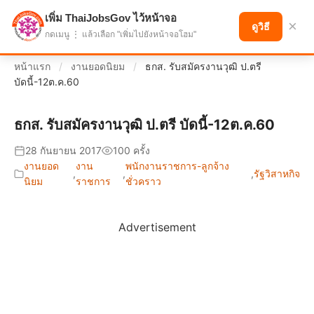
เพิ่ม ThaiJobsGov ไว้หน้าจอ
แบ่งปันโอกาส เพื่ออนาคตที่ก้าวหน้า
×
ดูวิธี
กดเมนู ⋮ แล้วเลือก "เพิ่มไปยังหน้าจอโฮม"
หน้าแรก
/
งานยอดนิยม
/
ธกส. รับสมัครงานวุฒิ ป.ตรี
บัดนี้-12ต.ค.60
ธกส. รับสมัครงานวุฒิ ป.ตรี บัดนี้-12ต.ค.60
28 กันยายน 2017
100 ครั้ง
งานยอด
งาน
พนักงานราชการ-ลูกจ้าง
,
,
,
รัฐวิสาหกิจ
นิยม
ราชการ
ชั่วคราว
Advertisement