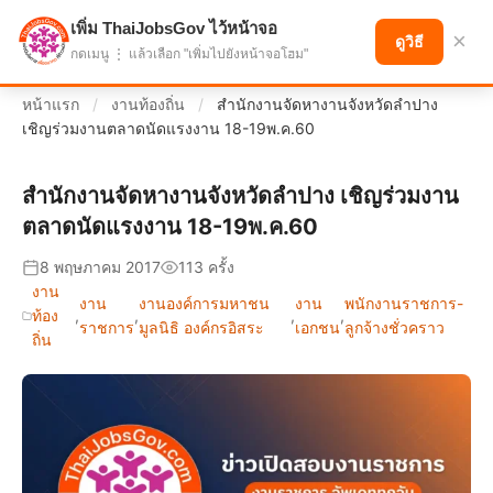
เพิ่ม ThaiJobsGov ไว้หน้าจอ
แบ่งปันโอกาส เพื่ออนาคตที่ก้าวหน้า
×
ดูวิธี
กดเมนู ⋮ แล้วเลือก "เพิ่มไปยังหน้าจอโฮม"
หน้าแรก
/
งานท้องถิ่น
/
สำนักงานจัดหางานจังหวัดลำปาง
เชิญร่วมงานตลาดนัดแรงงาน 18-19พ.ค.60
สำนักงานจัดหางานจังหวัดลำปาง เชิญร่วมงาน
ตลาดนัดแรงงาน 18-19พ.ค.60
8 พฤษภาคม 2017
113 ครั้ง
งาน
งาน
งานองค์การมหาชน
งาน
พนักงานราชการ-
ท้อง
,
,
,
,
ราชการ
มูลนิธิ องค์กรอิสระ
เอกชน
ลูกจ้างชั่วคราว
ถิ่น