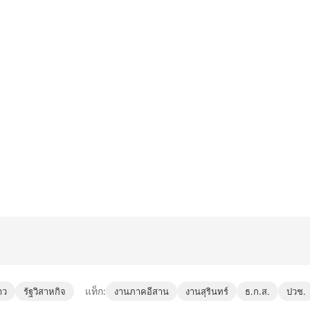
แท็ก:
าว
รัฐวิสาหกิจ
งานภาคอีสาน
งานสุรินทร์
ธ.ก.ส.
ปวช.