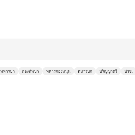
รทหารบก
กองทัพบก
ทหารกองหนุน
ทหารบก
ปริญญาตรี
ปวช.