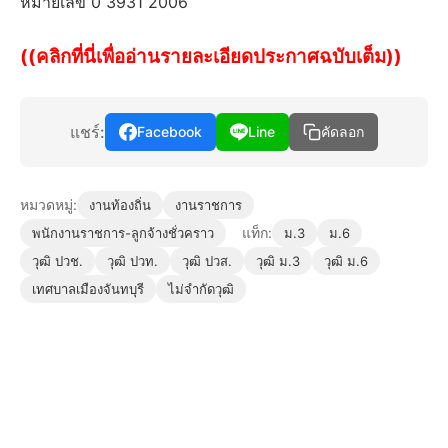
หมายเลข 0 3931 2006
((คลิกที่นี่เพื่ออ่านรายละเอียดประกาศฉบับเต็ม))
แชร์:
Facebook
Line
คัดลอก
หมวดหมู่:
งานท้องถิ่น
งานราชการ
แท็ก:
พนักงานราชการ-ลูกจ้างชั่วคราว
ม.3
ม.6
วุฒิ ปวช.
วุฒิ ปวท.
วุฒิ ปวส.
วุฒิ ม.3
วุฒิ ม.6
เทศบาลเมืองจันทบุรี
ไม่จำกัดวุฒิ