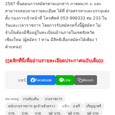
2567 ขั้นตอนการสมัครตามเอกสาร ภาคผนวก ง. และ
สามารถสอบถามรายละเอียด ได้ที่ ฝ่ายสรรหาและบรรจุแต่ง
ตั้ง กองการเจ้าหน้าที่ โทรศัพท์ 053-998333 ต่อ 233 ใน
วันและเวลาราชการ โดยการรับสมัครครั้งนี้ผู้สมัคร ไม่
จำเป็นต้องมีชื่ออยู่ในทะเบียนบ้านภายในเขตจังหวัด
เชียงใหม่ (ผู้สมัคร 1 ท่าน มีสิทธิเลือกสมัครได้เพียง 1
ตำแหน่ง)
((คลิกที่นี่เพื่ออ่านรายละเอียดประกาศฉบับเต็ม))
แชร์:
Facebook
Line
คัดลอก
หมวดหมู่:
งานท้องถิ่น
งานราชการ
แท็ก:
พนักงานราชการ-ลูกจ้างชั่วคราว
ป.ตรี
ปริญญาตรี
ปวช.
ปวท.
ปวส.
วุฒิ ปวช.
วุฒิ ปวท.
วุฒิ ปวส.