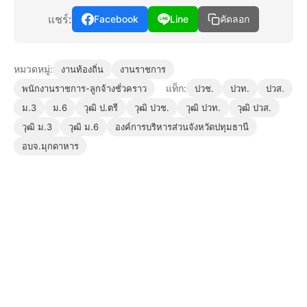
แชร์:
Facebook
Line
คัดลอก
หมวดหมู่:
งานท้องถิ่น
งานราชการ
แท็ก:
พนักงานราชการ-ลูกจ้างชั่วคราว
ปวช.
ปวท.
ปวส.
ม.3
ม.6
วุฒิ ป.ตรี
วุฒิ ปวช.
วุฒิ ปวท.
วุฒิ ปวส.
วุฒิ ม.3
วุฒิ ม.6
องค์การบริหารส่วนจังหวัดปทุมธานี
อบจ.มุกดาหาร