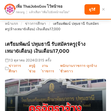
เพิ่ม ThaiJobsGov ไว้หน้าจอ
แบ่งปันโอกาส เพื่ออนาคตที่ก้าวหน้า
×
ดูวิธี
กดเมนู ⋮ แล้วเลือก "เพิ่มไปยังหน้าจอโฮม"
หน้าแรก
/
ข่าวการศึกษา
/
เตรียมพัฒน์ ปทุมธานี รับสมัคร
ครู(จ้างเหมา6เดือน) เงินเดือน17,000
เตรียมพัฒน์ ปทุมธานี รับสมัครครู(จ้าง
เหมา6เดือน) เงินเดือน17,000
13 ตุลาคม 2024
315 ครั้ง
ข่าวการ
ครูผู้
งาน
พนักงานราชการ-ลูกจ้าง
,
,
,
ศึกษา
ช่วย
ราชการ
ชั่วคราว