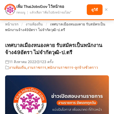
เพิ่ม ThaiJobsGov ไว้หน้าจอ
แบ่งปันโอกาส เพื่ออนาคตที่ก้าวหน้า
×
ดูวิธี
กดเมนู ⋮ แล้วเลือก "เพิ่มไปยังหน้าจอโฮม"
หน้าแรก
/
งานท้องถิ่น
/
เทศบาลเมืองหนองคาย รับสมัครเป็น
พนักงานจ้าง49อัตรา ไม่จำกัดวุฒิ-ป.ตรี
เทศบาลเมืองหนองคาย รับสมัครเป็นพนักงาน
จ้าง49อัตรา ไม่จำกัดวุฒิ-ป.ตรี
11 สิงหาคม 2022
123 ครั้ง
งานท้องถิ่น
,
งานราชการ
,
พนักงานราชการ-ลูกจ้างชั่วคราว