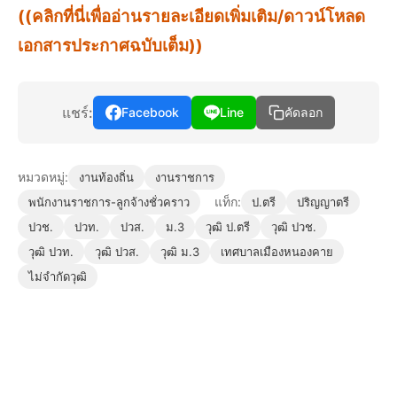
((คลิกที่นี่เพื่ออ่านรายละเอียดเพิ่มเติม/ดาวน์โหลด
เอกสารประกาศฉบับเต็ม))
แชร์:
Facebook
Line
คัดลอก
หมวดหมู่:
งานท้องถิ่น
งานราชการ
แท็ก:
พนักงานราชการ-ลูกจ้างชั่วคราว
ป.ตรี
ปริญญาตรี
ปวช.
ปวท.
ปวส.
ม.3
วุฒิ ป.ตรี
วุฒิ ปวช.
วุฒิ ปวท.
วุฒิ ปวส.
วุฒิ ม.3
เทศบาลเมืองหนองคาย
ไม่จำกัดวุฒิ