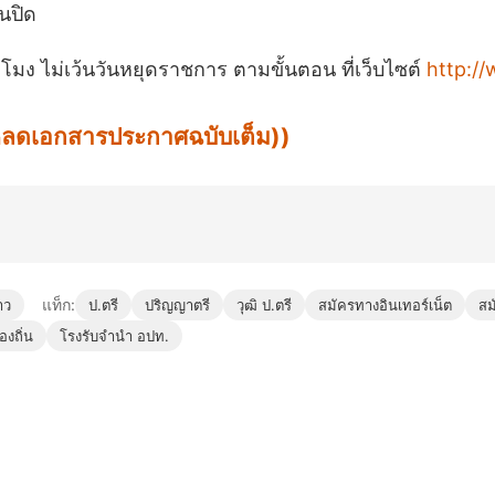
ันปิด
วโมง ไม่เว้นวันหยุดราชการ ตามขั้นตอน ที่เว็บไซต์
http:/
น์โหลดเอกสารประกาศฉบับเต็ม))
แท็ก:
าว
ป.ตรี
ปริญญาตรี
วุฒิ ป.ตรี
สมัครทางอินเทอร์เน็ต
สม
งถิ่น
โรงรับจำนำ อปท.