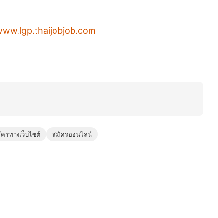
/www.lgp.thaijobjob.com
ัครทางเว็บไซต์
สมัครออนไลน์