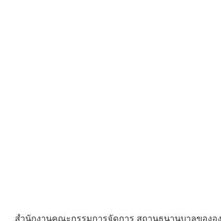
สำนักงานคณะกรรมการจัดการ สถานธนานุบาลขององค์กร