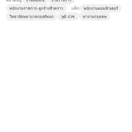
งานท้องถิ่น
งานราชการ
แท็ก:
พนักงานราชการ-ลูกจ้างชั่วคราว
พนักงานคอมพิวเตอร์
วิทยาลัยพยาบาลกองทัพบก
วุฒิ ปวช.
หางานกรุงเทพ