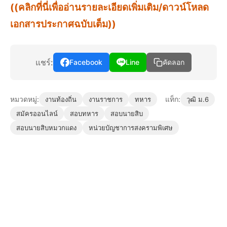
((คลิกที่นี่เพื่ออ่านรายละเอียดเพิ่มเติม/ดาวน์โหลด
เอกสารประกาศฉบับเต็ม))
แชร์:
Facebook
Line
คัดลอก
หมวดหมู่:
แท็ก:
งานท้องถิ่น
งานราชการ
ทหาร
วุฒิ ม.6
สมัครออนไลน์
สอบทหาร
สอบนายสิบ
สอบนายสิบหมวกแดง
หน่วยบัญชาการสงครามพิเศษ