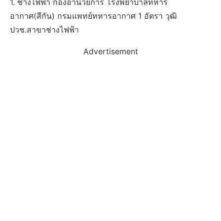
1. ช่างไฟฟ้า กองอำนวยการ โรงพยาบาลทหาร
อากาศ(สีกัน) กรมแพทย์ทหารอากาศ 1 อัตรา วุฒิ
ปวช.สาขาช่างไฟฟ้า
Advertisement