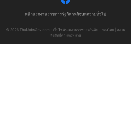
หน้าแรก
งานราชการ
รัฐวิสาหกิจ
บทความทั่วไป
© 2026 ThaiJobsGov.com - เว็บไซต์รวมงานราชการอันดับ 1 ของไทย | สงวน
ลิขสิทธิ์ตามกฎหมาย