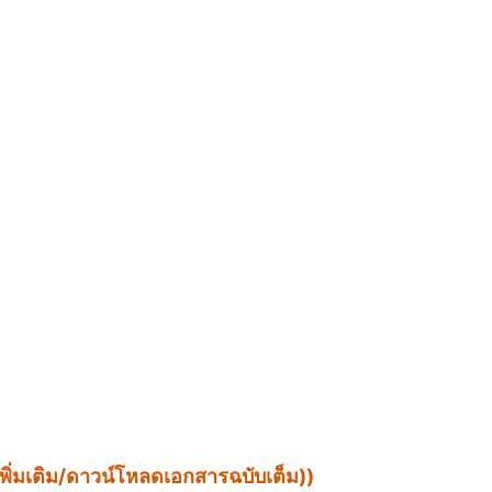
ยดเพิ่มเติม/ดาวน์โหลดเอกสารฉบับเต็ม))