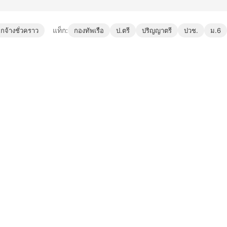
แท็ก:
กจ้างชั่วคราว
กองทัพเรือ
ป.ตรี
ปริญญาตรี
ปวช.
ม.6