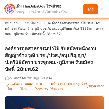
เพิ่ม ThaiJobsGov ไว้หน้าจอ
แบ่งปันโอกาส เพื่ออนาคตที่ก้าวหน้า
×
ดูวิธี
กดเมนู ⋮ แล้วเลือก "เพิ่มไปยังหน้าจอโฮม"
หน้าแรก
/
งานท้องถิ่น
/
องค์การอุตสาหกรรมป่าไม้ รับสมัคร
พนักงานสัญญาจ้าง วุฒิ ปวช./ปวส./อนุปริญญา/ป.ตรี38อัตรา บรรจุ
กทม.-ภูมิภาค รับสมัครบัดนี้-28ก.พ.62
องค์การอุตสาหกรรมป่าไม้ รับสมัครพนักงาน
สัญญาจ้าง วุฒิ ปวช./ปวส./อนุปริญญา/
ป.ตรี38อัตรา บรรจุกทม.-ภูมิภาค รับสมัคร
บัดนี้-28ก.พ.62
27 มกราคม 2019
159 ครั้ง
งานท้อง
งานยอด
งาน
พนักงานราชการ-ลูกจ้าง
,
,
,
,
รัฐวิสาหกิจ
ถิ่น
นิยม
ราชการ
ชั่วคราว