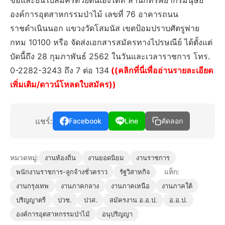
ขอและยื่นใบสมัครด้วยตนเองได้ที่ สำนักทรัพยากรมนุษย์
องค์การอุตสาหกรรมป่าไม้ เลขที่ 76 อาคารถนน
ราชดำเนินนอก แขวงวัดโสมนัส เขตป้อมปราบศัตรูพ่าย
กทม 10100 หรือ จัดส่งเอกสารสมัครทางไปรษณีย์ ได้ตั้งแต่
บัดนี้ถึง 28 กุมภาพันธ์ 2562 ในวันและเวลาราชการ โทร.
0-2282-3243 ถึง 7 ต่อ 134
((คลิกที่นี่เพื่ออ่านรายละเอียด
เพิ่มเติม/ดาวน์โหลดใบสมัคร))
แชร์:
Facebook
Line
คัดลอก
หมวดหมู่:
งานท้องถิ่น
งานยอดนิยม
งานราชการ
แท็ก:
พนักงานราชการ-ลูกจ้างชั่วคราว
รัฐวิสาหกิจ
งานกรุงเทพ
งานภาคกลาง
งานภาคเหนือ
งานภาคใต้
ปริญญาตรี
ปวช.
ปวส.
สมัครงาน อ.อ.ป.
อ.อ.ป.
องค์การอุตสาหกรรมป่าไม้
อนุปริญญา