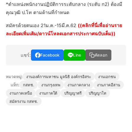
*ตำแหน่งพนักงานปฏิบัติการระดับกลาง (ระดับ ก2) ต้องมี
คุณวุฒิ ป.โท ตามด้านที่กำหนด
สมัครด้วยตนเอง 21ม.ค.-15มี.ค.62
((คลิกที่นี่เพื่ออ่านราย
ละเอียดเพิ่มเติม/ดาวน์โหลดเอกสารประกาศฉบับเต็ม))
แชร์:
Facebook
Line
คัดลอก
หมวดหมู่:
งานองค์การมหาชน มูลนิธิ องค์กรอิสระ
งานเอกชน
แท็ก:
กสทช.
งานกรุงเทพ
งานภาคกลาง
งานภาคอีสาน
งานภาคเหนือ
งานภาคใต้
ปริญญาตรี
ปริญญาโท
สมัครงาน กสทช.