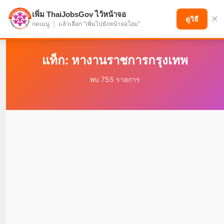
เพิ่ม ThaiJobsGov ไว้หน้าจอ
×
แบ่งปันโอกาส เพื่ออนาคตที่ก้าวหน้า
ดูวิธี
กดเมนู ⋮ แล้วเลือก "เพิ่มไปยังหน้าจอโฮม"
แท็ก: หางานราชการกรุงเทพ
พบ 755 รายการ