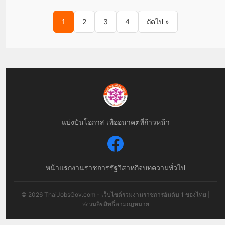
Posts pagination
1
2
3
4
ถัดไป »
แบ่งปันโอกาส เพื่ออนาคตที่ก้าวหน้า
หน้าแรก
งานราชการ
รัฐวิสาหกิจ
บทความทั่วไป
© 2026 ThaiJobsGov.com - เว็บไซต์รวมงานราชการอันดับ 1 ของไทย |
สงวนลิขสิทธิ์ตามกฎหมาย