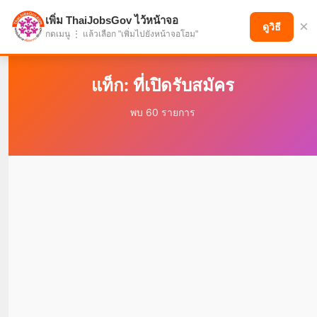
เพิ่ม ThaiJobsGov ไว้หน้าจอ
×
แบ่งปันโอกาส เพื่ออนาคตที่ก้าวหน้า
ดูวิธี
กดเมนู ⋮ แล้วเลือก "เพิ่มไปยังหน้าจอโฮม"
แท็ก: ที่เปิดรับสมัคร
พบ 60 รายการ