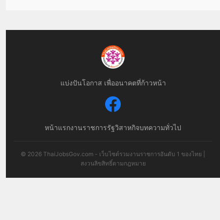
แบ่งปันโอกาส เพื่ออนาคตที่ก้าวหน้า
หน้าแรก
งานราชการ
รัฐวิสาหกิจ
บทความทั่วไป
© 2026 ThaiJobsGov.com - เว็บไซต์รวมงานราชการอันดับ 1 ของไทย |
สงวนลิขสิทธิ์ตามกฎหมาย