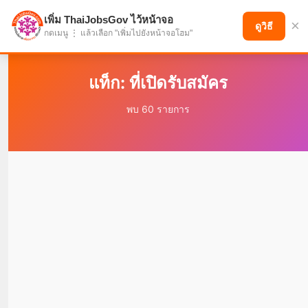
เพิ่ม ThaiJobsGov ไว้หน้าจอ
×
แบ่งปันโอกาส เพื่ออนาคตที่ก้าวหน้า
ดูวิธี
กดเมนู ⋮ แล้วเลือก "เพิ่มไปยังหน้าจอโฮม"
แท็ก: ที่เปิดรับสมัคร
พบ 60 รายการ