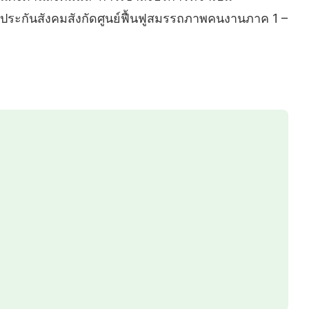
นประกันสังคมสังกัดศูนย์ฟื้นฟูสมรรถภาพคนงานภาค 1 –