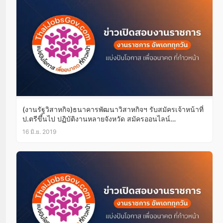
(งานรัฐวิสาหกิจ)ธนาคารพัฒนาวิสาหกิจฯ รับสมัครเจ้าหน้าที่
ป.ตรีขึ้นไป ปฏิบัติงานหลายจังหวัด สมัครออนไลน์
บัดนี้-30มิ.ย.62
16 มิ.ย. 2019