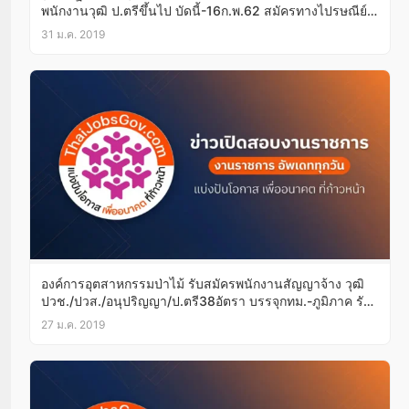
พนักงานวุฒิ ป.ตรีขึ้นไป บัดนี้-16ก.พ.62 สมัครทางไปรษณีย์
ได้!
31 ม.ค. 2019
องค์การอุตสาหกรรมป่าไม้ รับสมัครพนักงานสัญญาจ้าง วุฒิ
ปวช./ปวส./อนุปริญญา/ป.ตรี38อัตรา บรรจุกทม.-ภูมิภาค รับ
สมัครบัดนี้-28ก.พ.62
27 ม.ค. 2019