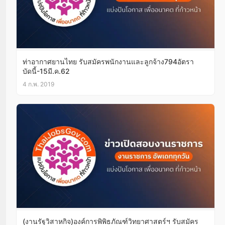
ท่าอากาศยานไทย รับสมัครพนักงานและลูกจ้าง794อัตรา
บัดนี้-15มี.ค.62
4 ก.พ. 2019
(งานรัฐวิสาหกิจ)องค์การพิพิธภัณฑ์วิทยาศาสตร์ฯ รับสมัคร