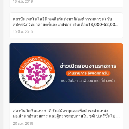
16 พ.ค. 2019
สถาบันเทคโนโลยีนิวเคลียร์แห่งชาติ(องค์การมหาชน) รับ
สมัครนักวิทยาศาสตร์และเภสัชกร เงินเดือน18,000-52,000
วุฒิ ป.ตรี สมัครทางอีเมล์ บัดนี้-31มี.ค.62
19 มี.ค. 2019
สถาบันวัคซีนแห่งชาติ รับสมัครบุคคลเพื่อดำรงตำแหน่ง
ผอ.สำนักอำนวยการ และผู้ตรวจสอบภายใน วุฒิ ป.ตรีขึ้นไป มี
ประสบการณ์ สมัครทางไปรษณีย์/ทางอีเมล์บัดนี้-15มี.ค.62
20 ก.พ. 2019