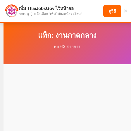
เพิ่ม ThaiJobsGov ไว้หน้าจอ
×
แบ่งปันโอกาส เพื่ออนาคตที่ก้าวหน้า
ดูวิธี
กดเมนู ⋮ แล้วเลือก "เพิ่มไปยังหน้าจอโฮม"
แท็ก: งานภาคกลาง
พบ 63 รายการ