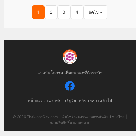
Posts pagination
1
2
3
4
ถัดไป »
แบ่งปันโอกาส เพื่ออนาคตที่ก้าวหน้า
หน้าแรก
งานราชการ
รัฐวิสาหกิจ
บทความทั่วไป
© 2026 ThaiJobsGov.com - เว็บไซต์รวมงานราชการอันดับ 1 ของไทย |
สงวนลิขสิทธิ์ตามกฎหมาย