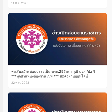
ออนไลน์20มิ.ย.-10ก.ค.66
11 มิ.ย. 2023
พม.รับสมัครสอบบรรจุเป็น ขรก.25อัตรา วุฒิ ปวส./ป.ตรี
***ทุกตำแหน่งต้องผ่าน ก.พ.*** สมัครผ่านออนไลน์
22 พ.ค. 2023