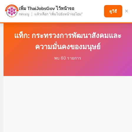
เพิ่ม ThaiJobsGov ไว้หน้าจอ
×
แบ่งปันโอกาส เพื่ออนาคตที่ก้าวหน้า
ดูวิธี
กดเมนู ⋮ แล้วเลือก "เพิ่มไปยังหน้าจอโฮม"
แท็ก: กระทรวงการพัฒนาสังคมและ
ความมั่นคงของมนุษย์
พบ 60 รายการ