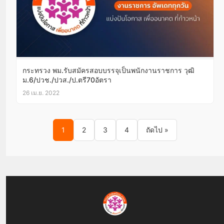
กระทรวง พม.รับสมัครสอบบรรจุเป็นพนักงานราชการ วุฒิ
ม.6/ปวช./ปวส./ป.ตรี70อัตรา
26 เม.ย. 2022
Posts pagination
1
2
3
4
ถัดไป »