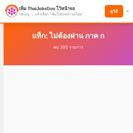
เพิ่ม ThaiJobsGov ไว้หน้าจอ
×
แบ่งปันโอกาส เพื่ออนาคตที่ก้าวหน้า
ดูวิธี
กดเมนู ⋮ แล้วเลือก "เพิ่มไปยังหน้าจอโฮม"
แท็ก: ไม่ต้องผ่าน ภาค ก
พบ 395 รายการ