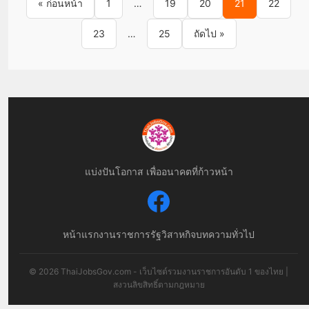
« ก่อนหน้า
1
…
19
20
21
22
23
…
25
ถัดไป »
แบ่งปันโอกาส เพื่ออนาคตที่ก้าวหน้า
หน้าแรก
งานราชการ
รัฐวิสาหกิจ
บทความทั่วไป
© 2026 ThaiJobsGov.com - เว็บไซต์รวมงานราชการอันดับ 1 ของไทย |
สงวนลิขสิทธิ์ตามกฎหมาย