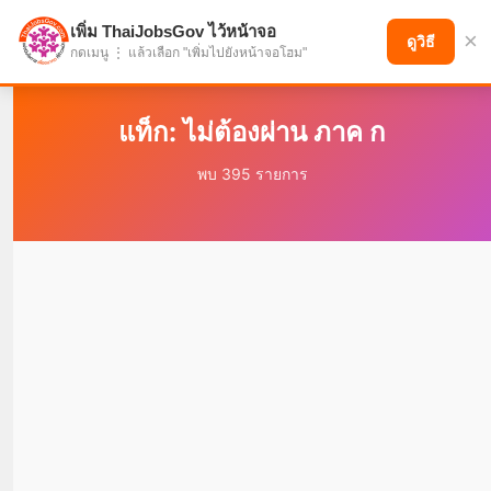
เพิ่ม ThaiJobsGov ไว้หน้าจอ
×
แบ่งปันโอกาส เพื่ออนาคตที่ก้าวหน้า
ดูวิธี
กดเมนู ⋮ แล้วเลือก "เพิ่มไปยังหน้าจอโฮม"
แท็ก: ไม่ต้องผ่าน ภาค ก
พบ 395 รายการ