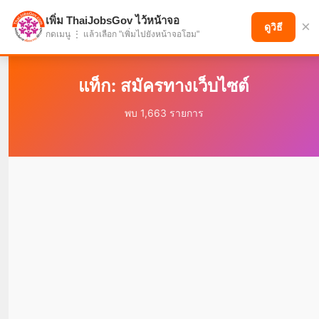
เพิ่ม ThaiJobsGov ไว้หน้าจอ
×
แบ่งปันโอกาส เพื่ออนาคตที่ก้าวหน้า
ดูวิธี
กดเมนู ⋮ แล้วเลือก "เพิ่มไปยังหน้าจอโฮม"
แท็ก: สมัครทางเว็บไซต์
พบ 1,663 รายการ