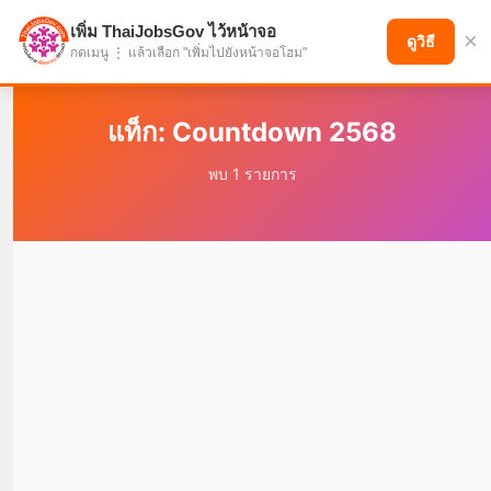
เพิ่ม ThaiJobsGov ไว้หน้าจอ
×
แบ่งปันโอกาส เพื่ออนาคตที่ก้าวหน้า
ดูวิธี
กดเมนู ⋮ แล้วเลือก "เพิ่มไปยังหน้าจอโฮม"
แท็ก: Countdown 2568
พบ 1 รายการ