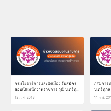
กรมโยธาธิการและผังเมือง รับสมัคร
กรมการท่อ
สอบเป็นพนักงานราชการ วุฒิ ป.ตรีทุก
ป.ตรีทุกส
สาขา ไม่ต้องผ่านภาค ก 20-
ปฏิบัติงา
12 ก.พ. 2018
11 ก.พ. 20
26ก.พ.61
บัดนี้-15