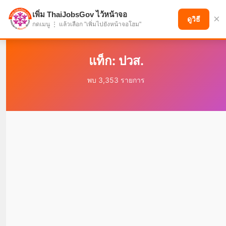
เพิ่ม ThaiJobsGov ไว้หน้าจอ
×
แบ่งปันโอกาส เพื่ออนาคตที่ก้าวหน้า
ดูวิธี
กดเมนู ⋮ แล้วเลือก "เพิ่มไปยังหน้าจอโฮม"
แท็ก: ปวส.
พบ 3,353 รายการ