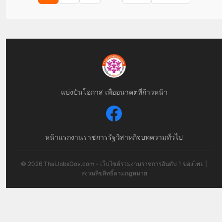
แบ่งปันโอกาส เพื่ออนาคตที่ก้าวหน้า
หน้าแรก
งานราชการ
รัฐวิสาหกิจ
บทความทั่วไป
© 2026 ThaiJobsGov.com - เว็บไซต์รวมงานราชการอันดับ 1 ของไทย |
สงวนลิขสิทธิ์ตามกฎหมาย