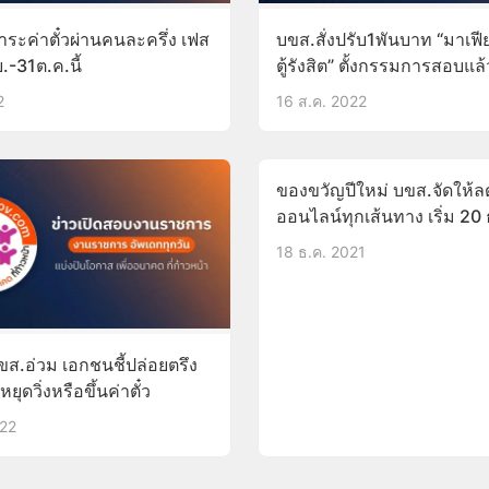
ระค่าตั๋วผ่านคนละครึ่ง เฟส
บขส.สั่งปรับ1พันบาท “มาเฟี
ย.-31ต.ค.นี้
ตู้รังสิต” ตั้งกรรมการสอบแล้
2
16 ส.ค. 2022
ของขวัญปีใหม่ บขส.จัดให้ลด
ออนไลน์ทุกเส้นทาง เริ่ม 20
18 ธ.ค. 2021
ขส.อ่วม เอกชนชี้ปล่อยตรึง
ยุดวิ่งหรือขึ้นค่าตั๋ว
022