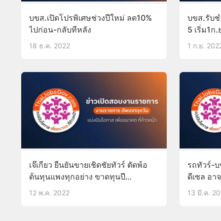
บขส.เปิดโปรพิเศษช่วงปีใหม่ ลด10%
บขส.รับชำ
ไปก่อน-กลับทีหลัง
5 เริ่ม1ก.
18 ธ.ค. 2022
1 ก.ย. 202
เจ๊เกียว ยืนยันขายเชิดชัยทัวร์ ตัดพ้อ
รถทัวร์-บ
ต้นทุนแพงทุกอย่าง ขาดทุนปี
ดีเซล อาจห
ละ50ล้าน
12 พ.ค. 2022
13 มี.ค. 2