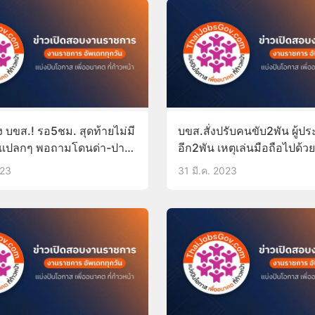
 บขส.! รอ5ชม. สุดท้ายไม่มี
บขส.สั่งปรับคนขับ2พัน ผู้
๋วแปลกๆ พอถามโดนด่า-ปา
อีก2พัน เหตุเล่นมือถือไปด้ว
ด้วย-พูดไม่สุภาพ
023
31 มี.ค. 2023