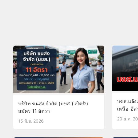
บขส.แจ้งเ
บริษัท ขนส่ง จำกัด (บขส.) เปิดรับ
เหนือ-อี
สมัคร 11 อัตรา
20 ธ.ค. 2
15 มิ.ย. 2026