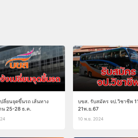
ปลี่ยนจุดขึ้นรถ เส้นทาง
บขส. รับสมัคร จป.วิชาชีพ 1
สาน 25-28 ธ.ค.
21พ.ย.67
024
10 พ.ย. 2024