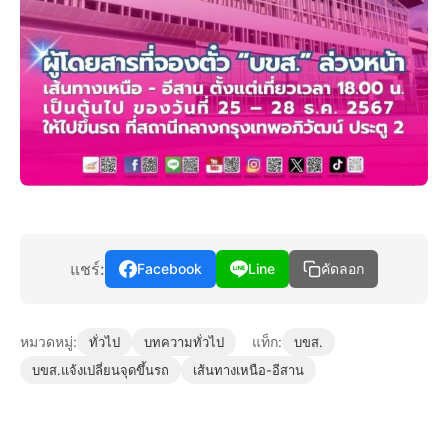
แชร์:
Facebook
Line
คัดลอก
หมวดหมู่:
แท็ก:
ทั่วไป
บทความทั่วไป
บขส.
บขส.แจ้งเปลี่ยนจุดขึ้นรถ
เส้นทางเหนือ-อีสาน