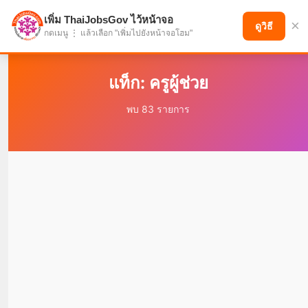
เพิ่ม ThaiJobsGov ไว้หน้าจอ
×
แบ่งปันโอกาส เพื่ออนาคตที่ก้าวหน้า
ดูวิธี
กดเมนู ⋮ แล้วเลือก "เพิ่มไปยังหน้าจอโฮม"
แท็ก: ครูผู้ช่วย
พบ 83 รายการ