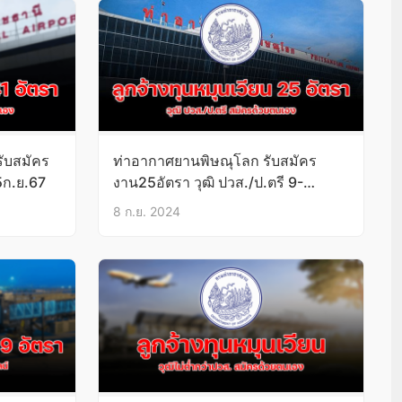
ับสมัคร
ท่าอากาศยานพิษณุโลก รับสมัคร
5ก.ย.67
งาน25อัตรา วุฒิ ปวส./ป.ตรี 9-
13ก.ย.67
8 ก.ย. 2024