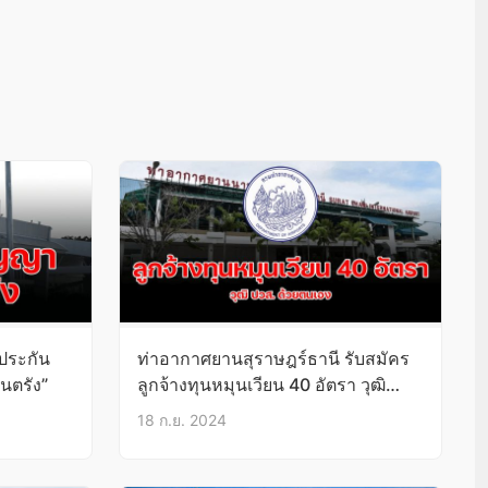
นประกัน
ท่าอากาศยานสุราษฎร์ธานี รับสมัคร
นตรัง”
ลูกจ้างทุนหมุนเวียน 40 อัตรา วุฒิ
ปวส./ป.ตรี บัดนี้-24ก.ย.67
18 ก.ย. 2024