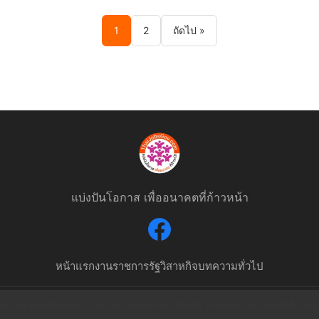
1
2
ถัดไป »
แบ่งปันโอกาส เพื่ออนาคตที่ก้าวหน้า
หน้าแรก
งานราชการ
รัฐวิสาหกิจ
บทความทั่วไป
6 ThaiJobsGov.com - เว็บไซต์รวมงานราชการอันดับ 1 ของไทย | สงวนลิขสิทธิ์ตาม