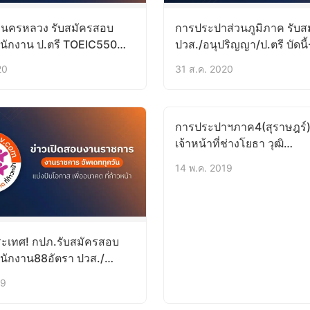
นครหลวง รับสมัครสอบ
การประปาส่วนภูมิภาค รับสม
พนักงาน ป.ตรี TOEIC550
ปวส./อนุปริญญา/ป.ตรี บัดนี
.ค.64
20
31 ส.ค. 2020
การประปาฯภาค4(สุราษฎร์) 
เจ้าหน้าที่ช่างโยธา วุฒิ
ปวส.บัดนี้-24พ.ค.62
14 พ.ค. 2019
ประเทศ! กปภ.รับสมัครสอบ
พนักงาน88อัตรา ปวส./
.ค.62
19