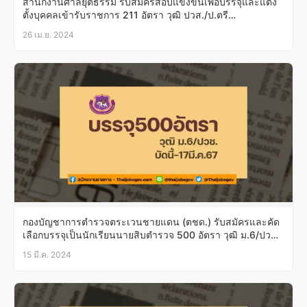
สำนักงานศาลยุติธรรม รับสมัครสอบแข่งขันเพื่อบรรจุและแต่ง
ตั้งบุคคลเข้ารับราชการ 211 อัตรา วุฒิ ปวส./ป.ตรี
บัดนี้-9พ.ค.67
26 เม.ย. 2024
กองบัญชาการตำรวจตระเวนชายแดน (ตชด.) รับสมัครและคัด
เลือกบรรจุเป็นนักเรียนนายสิบตํารวจ 500 อัตรา วุฒิ ม.6/ปวช.
บัดนี้-17มี.ค.67
15 มี.ค. 2024