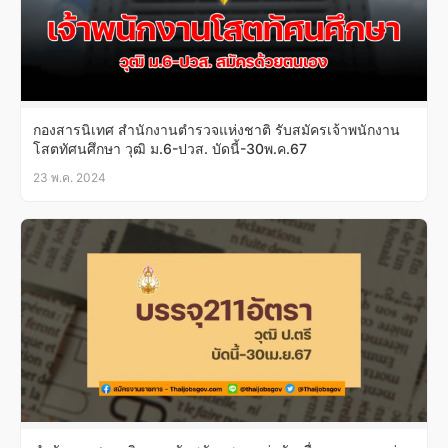
กองสารนิเทศ สํานักงานตํารวจแห่งชาติ รับสมัครเจ้าพนักงาน
โสตทัศนศึกษา วุฒิ ม.6-ปวส. บัดนี้-30พ.ค.67
23 พ.ค. 2024