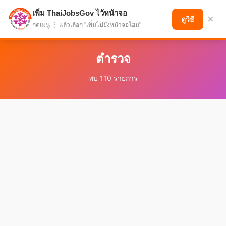
เพิ่ม ThaiJobsGov ไว้หน้าจอ
แบ่งปันโอกาส เพื่ออนาคตที่ก้าวหน้า
×
ดูวิธี
กดเมนู ⋮ แล้วเลือก "เพิ่มไปยังหน้าจอโฮม"
ตำรวจ
พบ 110 รายการ