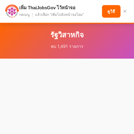
เพิ่ม ThaiJobsGov ไว้หน้าจอ
แบ่งปันโอกาส เพื่ออนาคตที่ก้าวหน้า
×
ดูวิธี
กดเมนู ⋮ แล้วเลือก "เพิ่มไปยังหน้าจอโฮม"
รัฐวิสาหกิจ
พบ 1,491 รายการ