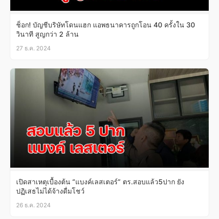
ช็อก! บัญชีบริษัทโดนแฮก แอพธนาคารถูกโอน 40 ครั้งใน 30
วินาที สูญกว่า 2 ล้าน
27 ธ.ค. 2024
เปิดสาเหตุเบื้องต้น “แบงค์เลสเตอร์” ตร.สอบแล้ว5ปาก ยัง
ปฏิเสธไม่ได้จ้างดื่มโชว์
26 ธ.ค. 2024