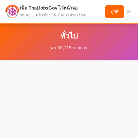
เพิ่ม ThaiJobsGov ไว้หน้าจอ
แบ่งปันโอกาส เพื่ออนาคตที่ก้าวหน้า
×
ดูวิธี
กดเมนู ⋮ แล้วเลือก "เพิ่มไปยังหน้าจอโฮม"
ทั่วไป
พบ 39,215 รายการ